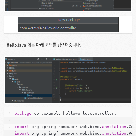
Hello.java 에는 아래 코드를 입력해줍니다.
package
 com.example.helloworld.controller;
import
 org.springframework.web.bind.
annotation
.Ge
import
 org.springframework.web.bind.
annotation
.Re